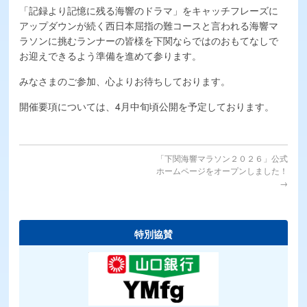
「記録より記憶に残る海響のドラマ」をキャッチフレーズに
補給食
アップダウンが続く西日本屈指の難コースと言われる海響マ
交通アクセス
ラソンに挑むランナーの皆様を下関ならではのおもてなしで
お迎えできるよう準備を進めて参ります。
交通規制情報
みなさまのご参加、心よりお待ちしております。
ボランティア
開催要項については、4月中旬頃公開を予定しております。
協賛募集
Q&A
「下関海響マラソン２０２６」公式
ホームページをオープンしました！
お問い合わせ
→
特別協賛