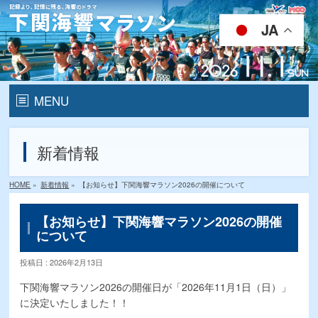
JA
MENU
HOME
新着情報
開催要項
HOME
»
新着情報
»
【お知らせ】下関海響マラソン2026の開催について
ランナー
エントリー
【お知らせ】下関海響マラソン2026の開催
について
メディカルランナー募集
投稿日 : 2026年2月13日
ゲストランナー
下関海響マラソン2026の開催日が「2026年11月1日（日）」
に決定いたしました！！
コースマップ