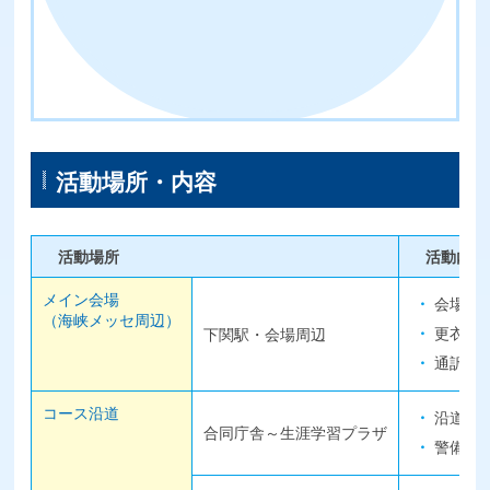
活動場所・内容
活動場所
活動内容
メイン会場
会場案
（海峡メッセ周辺）
更衣室
下関駅・会場周辺
通訳（
コース沿道
沿道整
合同庁舎～生涯学習プラザ
警備員