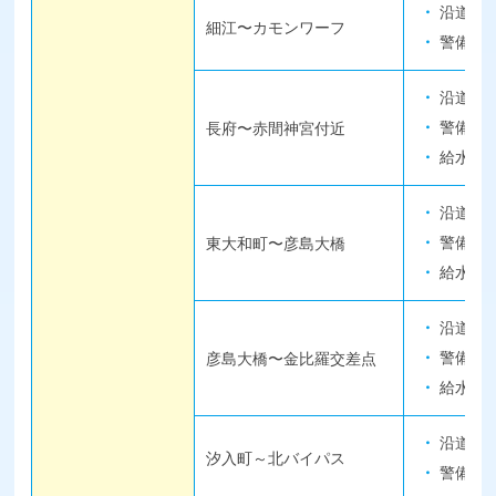
沿道整
細江〜カモンワーフ
警備員
沿道整
警備員
長府〜赤間神宮付近
給水
沿道整
警備員
東大和町〜彦島大橋
給水
沿道整
警備員
彦島大橋〜金比羅交差点
給水
沿道整
汐入町～北バイパス
警備員