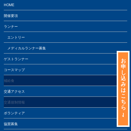
HOME
開催要項
ランナー
エントリー
メディカルランナー募集
ゲストランナー
お
申
コースマップ
し
込
補給食
み
は
交通アクセス
こ
ち
交通規制情報
ら
ボランティア
協賛募集