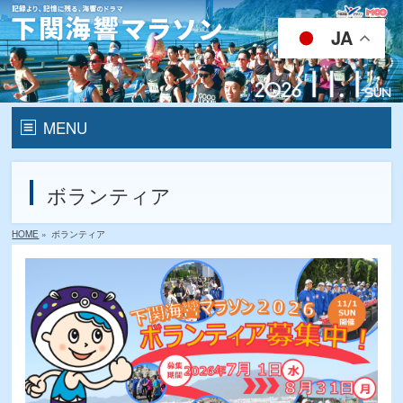
JA
MENU
HOME
ボランティア
開催要項
HOME
»
ボランティア
ランナー
エントリー
メディカルランナー募集
ゲストランナー
コースマップ