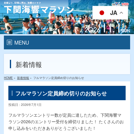
JA
MENU
HOME
新着情報
開催要項
HOME
»
新着情報
»
フルマラソン定員締め切りのお知らせ
ランナー
エントリー
フルマラソン定員締め切りのお知らせ
メディカルランナー募集
投稿日 : 2026年7月1日
フルマラソンエントリー数が定員に達したため、下関海響マ
ゲストランナー
ラソン2026のエントリー受付を締切りました！ たくさんのお
コースマップ
申し込みをいただきありがとうございました！