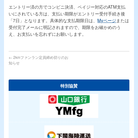
補給食
エントリー済の方でコンビニ決済、ペイジー対応のATM支払
いにされている方は、支払い期限がエントリー受付手続き後
交通アクセス
「7日」となります。具体的な支払期限日は、
Myページ
または
受付完了メールに明記されますので、期限をお確かめのう
交通規制情報
え、お支払いを忘れずにお願いします。
ボランティア
協賛募集
←
2kmファンラン定員締め切りのお
知らせ
Q&A
お問い合わせ
特別協賛